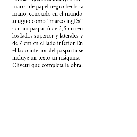
Ambas opciones incluyen un
marco de papel negro hecho a
mano, conocido en el mundo
antiguo como "marco inglés"
con un paspartú de 3,5 cm en
los lados superior y laterales y
de 7 cm en el lado inferior. En
el lado inferior del paspartú se
incluye un texto en máquina
Olivetti que completa la obra.
Reserva y recogida
Esta fotografía se encuentra expuesta en
Versión Debut (Barcelona): Debut Bar
(Carrer Lleida, 32, 08901 L'Hospitalet
de Llobregat, Barcelona) desde el 24 de
abril hasta el 8 de junio de 2025.
Versión Olavide BdL (Madrid): Olavide
INSTAGRAM